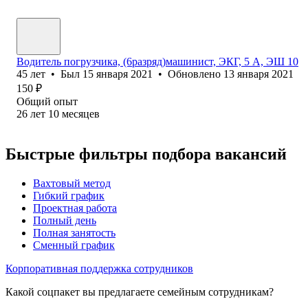
Водитель погрузчика, (6разряд)машинист, ЭКГ, 5 А, ЭШ 10
45
лет
•
Был
15 января 2021
•
Обновлено
13 января 2021
150
₽
Общий опыт
26
лет
10
месяцев
Быстрые фильтры подбора вакансий
Вахтовый метод
Гибкий график
Проектная работа
Полный день
Полная занятость
Сменный график
Корпоративная поддержка сотрудников
Какой соцпакет вы предлагаете семейным сотрудникам?