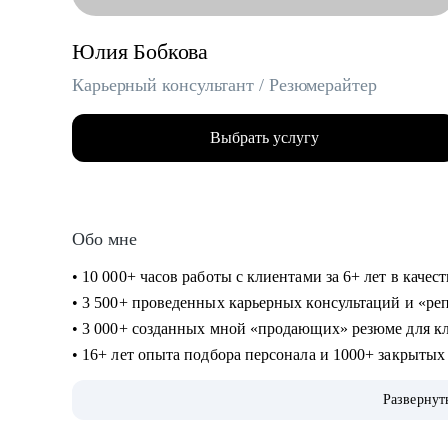
Юлия Бобкова
Карьерный консультант / Резюмерайтер
Выбрать услугу
Обо мне
• 10 000+ часов работы с клиентами за 6+ лет в каче
• 3 500+ проведенных карьерных консультаций и «р
• 3 000+ созданных мной «продающих» резюме для к
• 16+ лет опыта подбора персонала и 1000+ закрыты
федеральные и региональные компании
Развернут
• Профильное высшее (управление персоналом) и биз
консультирование, коучинг)