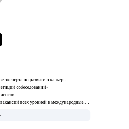
стве эксперта по развитию карьеры
епетиций собеседований»
лиентов
х вакансий всех уровней в международные,
ь
нес-образование (карьерное