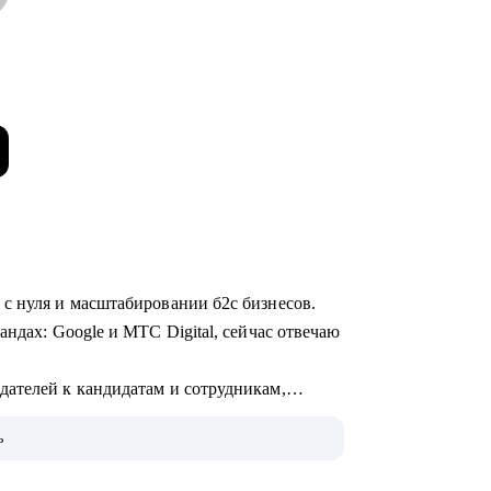
 с нуля и масштабировании б2с бизнесов.
андах: Google и МТС Digital, сейчас отвечаю
ателей к кандидатам и сотрудникам,
ь
 AI и ML.
в уделяю бизнес-моделям: делюсь опытом их