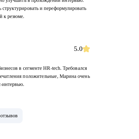
жно улучшить в прохождении интервью.
ь структурировать и переформулировать
й к резюме.
5.0
бизнесов в сегменте HR-tech. Требовался
печатления положительные, Марина очень
с-интервью.
 отзывов