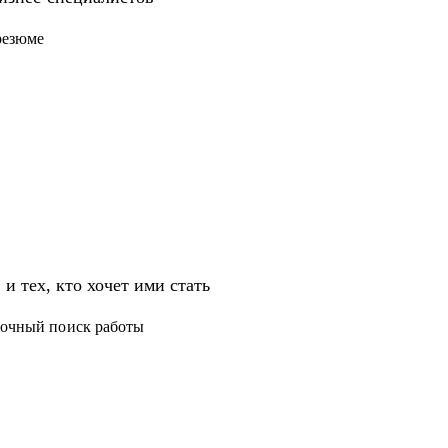
тия и обучения.
резюме
звития на продуктовых и бизнес позициях.
ских проектов;
ингу, а также высшему и среднему
и тех, кто хочет ими стать
T.
срочный поиск работы