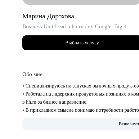
Марина Дорохова
Business Unit Lead в hh.ru / ex-Google, Big 4
Выбрать услугу
Обо мне
• Специализируюсь на запусках рыночных продуктов
• Работала на лидерских продуктовых позициях в ком
в hh.ru за бизнес направление.
• В прикладном смысле понимаю потребности работод
благодаря опыту в индустрии HrTech.
Развернут
• Применяю в работе прикладные навыки и знания в
• Большое внимание в менторстве и прокачке навыко