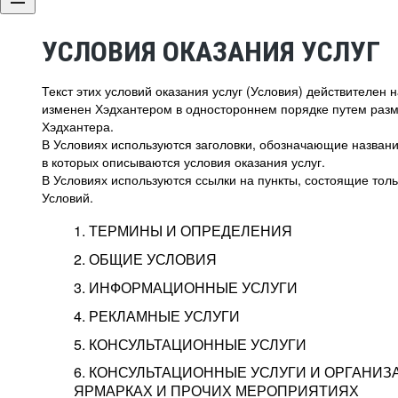
УСЛОВИЯ ОКАЗАНИЯ УСЛУГ
Текст этих условий оказания услуг (Условия) действителен
изменен Хэдхантером в одностороннем порядке путем раз
Хэдхантера.
В Условиях используются заголовки, обозначающие название
в которых описываются условия оказания услуг.
В Условиях используются ссылки на пункты, состоящие тольк
Условий.
1. ТЕРМИНЫ И ОПРЕДЕЛЕНИЯ
2. ОБЩИЕ УСЛОВИЯ
3. ИНФОРМАЦИОННЫЕ УСЛУГИ
1.1. Хэдхантер, или
Хэдхантер, ООО «Хэдх
4. РЕКЛАМНЫЕ УСЛУГИ
HeadHunter, или
г. Москва, внутригор
2.1. Типы и статусы регистрации
5. КОНСУЛЬТАЦИОННЫЕ УСЛУГИ
Исполнитель
Тверской,
2-я
Брестска
Типы регистрации
3.1. Предоставление доступа к базе данн
2.2. Активация услуг
6. КОНСУЛЬТАЦИОННЫЕ УСЛУГИ И ОРГАНИЗ
о трудоустройстве с возможностью просмо
Описание и активация
ЯРМАРКАХ И ПРОЧИХ МЕРОПРИЯТИЯХ
Хэдхантер — администра
2.1.1. Заказчику может быть присвоен один
4.0. Общие условия оказания рекламных ус