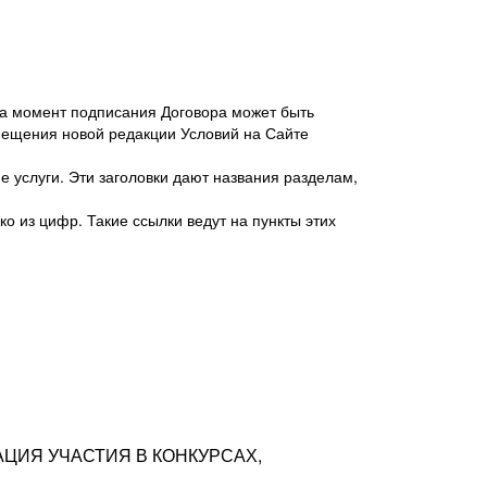
 на момент подписания Договора может быть
мещения новой редакции Условий на Сайте
 услуги. Эти заголовки дают названия разделам,
о из цифр. Такие ссылки ведут на пункты этих
антер», ИНН 7718620740, адрес: 125047,
одская территория Муниципальный округ
я улица, дом 48, помещ. 25
ых резюме с предложениями Соискателей
АЦИЯ УЧАСТИЯ В КОНКУРСАХ,
тра контактной информации Соискателя
тор сайтов: hh.ru, talantix.ru и других
 из Типов регистраций.
луг