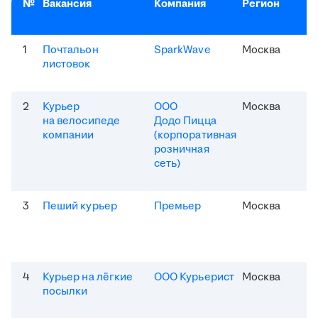
№
Вакансия
Компания
Регион
1
Почтальон
SparkWave
Москва
листовок
2
Курьер
ООО
Москва
на велосипеде
Додо Пицца
компании
(корпоративная
розничная
сеть)
3
Пеший курьер
Премьер
Москва
4
Курьер на лёгкие
ООО Курьерист
Москва
посылки