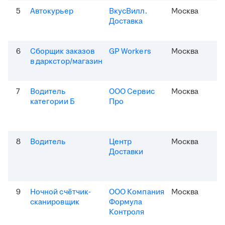
5
Автокурьер
ВкусВилл.
Москва
Доставка
6
Сборщик заказов
GP Workers
Москва
в даркстор/магазин
7
Водитель
ООО Сервис
Москва
категории Б
Про
8
Водитель
Центр
Москва
Доставки
9
Ночной счётчик-
ООО Компания
Москва
сканировщик
Формула
Контроля