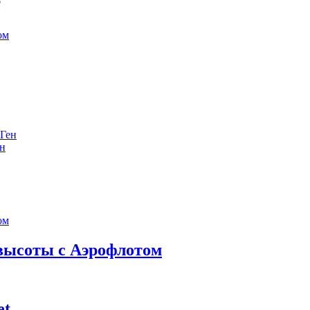
е
ен
 высоты с Аэрофлотом
et