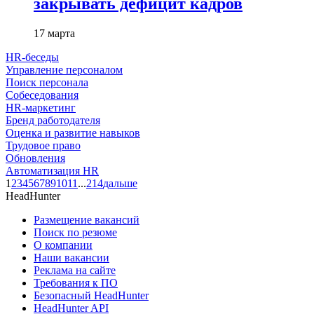
закрывать дефицит кадров
17 марта
HR-беседы
Управление персоналом
Поиск персонала
Собеседования
HR-маркетинг
Бренд работодателя
Оценка и развитие навыков
Трудовое право
Обновления
Автоматизация HR
1
2
3
4
5
6
7
8
9
10
11
...
214
дальше
HeadHunter
Размещение вакансий
Поиск по резюме
О компании
Наши вакансии
Реклама на сайте
Требования к ПО
Безопасный HeadHunter
HeadHunter API