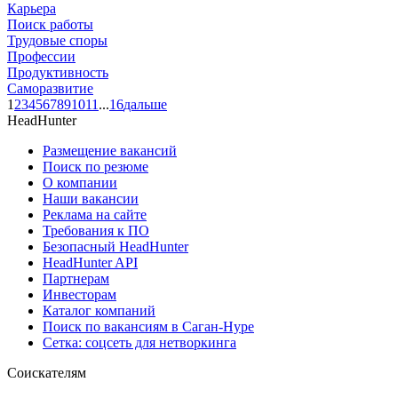
Карьера
Поиск работы
Трудовые споры
Профессии
Продуктивность
Саморазвитие
1
2
3
4
5
6
7
8
9
10
11
...
16
дальше
HeadHunter
Размещение вакансий
Поиск по резюме
О компании
Наши вакансии
Реклама на сайте
Требования к ПО
Безопасный HeadHunter
HeadHunter API
Партнерам
Инвесторам
Каталог компаний
Поиск по вакансиям в Саган-Нуре
Сетка: соцсеть для нетворкинга
Соискателям