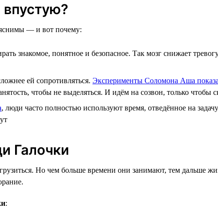
 впустую?
ъяснимы — и вот почему:
рать знакомое, понятное и безопасное. Так мозг снижает тревог
сложнее ей сопротивляться.
Эксперименты Соломона Аша показ
тость, чтобы не выделяться. И идём на созвон, только чтобы ск
а
, люди часто полностью используют время, отведённое на задачу
нут
ди Галочки
грузиться. Но чем больше времени они занимают, тем дальше жи
орание.
ки
: