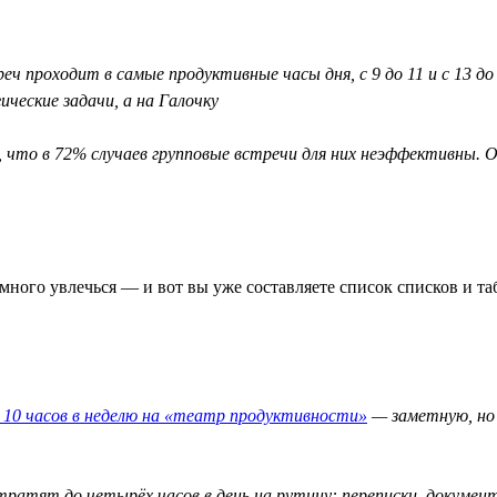
еч проходит в самые продуктивные часы дня, с 9 до 11 и с 13 д
ческие задачи, а на Галочку
, что в 72% случаев групповые встречи для них неэффективны
ного увлечься — и вот вы уже составляете список списков и таб
10 часов в неделю на «театр продуктивности»
— заметную, но 
тратят до четырёх часов в день на рутину: переписки, докумен