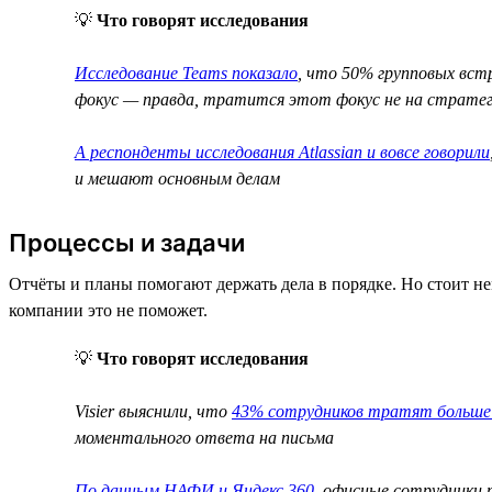
💡
Что говорят исследования
Исследование Teams показало
, что 50% групповых встр
фокус — правда, тратится этот фокус не на стратеги
А респонденты исследования Atlassian и вовсе говорили
и мешают основным делам
Процессы и задачи
Отчёты и планы помогают держать дела в порядке. Но стоит нем
компании это не поможет.
💡
Что говорят исследования
Visier выяснили, что
43% сотрудников тратят больше 
моментального ответа на письма
По данным НАФИ и Яндекс 360
, офисные сотрудники 