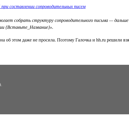
 при составлении сопроводительных писем
омогает собрать структуру сопроводительного письма — дальше
ии {Вставьте_Название}».
на об этом даже не просила. Поэтому Галочка и hh.ru решили взя
й.