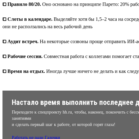
⧠ Правило 80/20.
Оно основано на принципе Парето: 20% работ
⧠ Слоты в календаре.
Выделяйте хотя бы 1,5–2 часа на сосре
они не расползались на весь рабочий день
⧠ Аудит встреч.
На некоторые созвоны проще отправить ИИ-асс
⧠ Рабочие сессии.
Совместная работа с коллегами помогает ста
⧠ Время на отдых.
Иногда лучше ничего не делать и как следу
Настало время выполнить последнее д
Переходите к спецпроекту hh.ru, чтобы, наконец, покончить с бе
занятиями
и сделать первый шаг к работе, от которой горят глаза!
Работать не ради Галочки