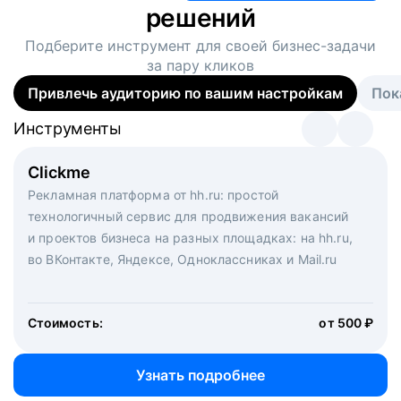
решений
Подберите инструмент для своей
бизнес-задачи
за пару кликов
Привлечь аудиторию по вашим настройкам
Пок
Инструменты
Инструменты
Инструменты
Виртуальный рекрутер
Clickme
Вакансия дня
Массовый подбор под ключ. Решите, сколько
Рекламная платформа от hh.ru: простой
Рекламный формат для вакансий на главной странице
кандидатов и когда вам нужно, и за дело возьмутся
технологичный сервис для продвижения вакансий
hh.ru. Увеличивает количество откликов
маркетологи, рекрутеры и проектные менеджеры
и проектов бизнеса на разных площадках: на hh.ru,
hh.ru с целым набором digital-инструментов
во ВКонтакте, Яндексе, Одноклассниках и Mail.ru
Стоимость:
от 200 000 ₽
Узнать подробнее
Стоимость:
от 500 ₽
Узнать подробнее
Узнать подробнее