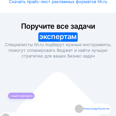
Скачать прайс-лист рекламных форматов hh.ru
Поручите все задачи
экспертам
Специалисты hh.ru подберут нужные инструменты,
помогут спланировать бюджет и найти лучшую
стратегию для ваших
бизнес-задач
+ ещё
4
эксперта
Екатерина Лазаренко
Александр Кулагин
Даниил Макаров
Борис Кашко
Юлия Изоитко