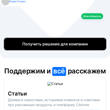
Борис Кашко
Юлия Изоитко
Александр Кулагин
Даниил Макаров
Екатерина Лазаренко
Юлия Изоитко
Получить решение для компании
Поддержим и
всё
расскажем
Статьи
Делимся новостями, историями клиентов и советами
про рекламные продукты и платформу Clickme