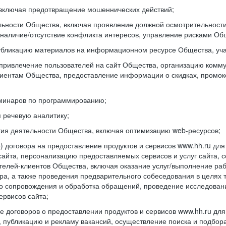
включая предотвращение мошеннических действий;
ьности Общества, включая проявление должной осмотрительности 
наличие/отсутствие конфликта интересов, управление рисками Об
бликацию материалов на информационном ресурсе Общества, уча
привлечение пользователей на сайт Общества, организацию комм
лиентам Общества, предоставление информации о скидках, промок
минаров по программированию;
 речевую аналитику;
тия деятельности Общества, включая оптимизацию web-ресурсов;
 договора на предоставление продуктов и сервисов www.hh.ru дл
сайта, персонализацию предоставляемых сервисов и услуг сайта, 
дателей-клиентов Общества, включая оказание услуг/выполнение р
ра, а также проведения предварительного собеседования в целях т
 сопровождения и обработка обращений, проведение исследовани
ервисов сайта;
 договоров о предоставлении продуктов и сервисов www.hh.ru дл
, публикацию и рекламу вакансий, осуществление поиска и подбор