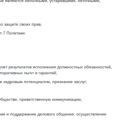
ные являются неполными, устаревшими, неточными,
о защите своих прав.
т.7 Политики.
учет результатов исполнения должностных обязанностей,
поративных льгот и гарантий;
е кадровым потенциалом, признание заслуг;
Обществе, приветственную коммуникацию,
ние и поддержание делового общения, осуществление