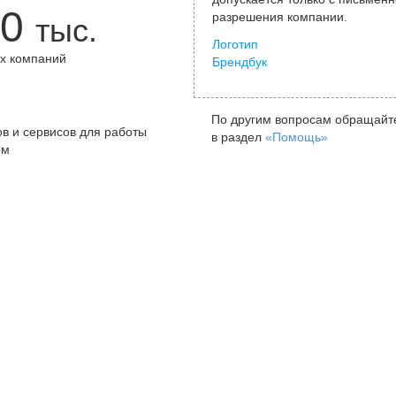
0
разрешения компании.
тыс.
Логотип
х компаний
Брендбук
+
По другим вопросам обращайт
в и сервисов для работы
в раздел
«Помощь»
ом
Санкт-Петербург
Я
ул. Жуковского, д. 19, особняк
ул