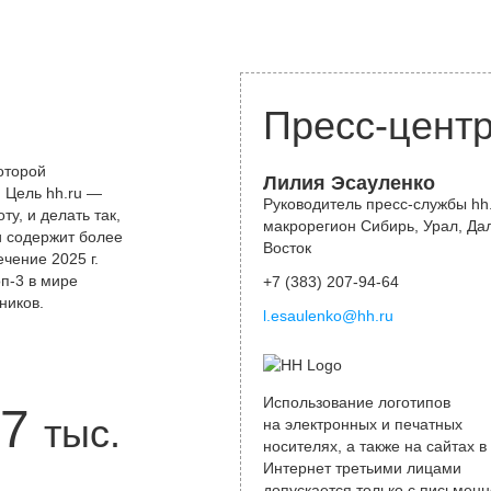
Пресс-цент
оторой
Лилия Эсауленко
 Цель hh.ru —
Руководитель пресс-службы hh.
у, и делать так,
макрорегион Сибирь, Урал, Да
и содержит более
Восток
чение 2025 г.
оп-3 в мире
+7 (383) 207-94-64
ников.
l.esaulenko@hh.ru
Использование логотипов
7
тыс.
на электронных и печатных
носителях, а также на сайтах в
Интернет третьими лицами
допускается только с письменн