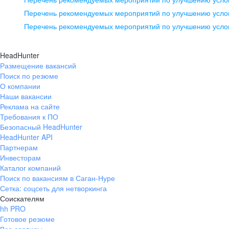
pr@ural.hh.ru
Перечень рекомендуемых мероприятий по улучшению услов
Перечень рекомендуемых мероприятий по улучшению усло
Новосибирск
ул. Большевистская, д. 35,
HeadHunter
помещение 21
Размещение вакансий
Поиск по резюме
+7 383 207-94-64
О компании
pr@nsk.hh.ru
Наши вакансии
Реклама на сайте
Требования к ПО
Безопасный HeadHunter
HeadHunter API
Партнерам
Инвесторам
Каталог компаний
Поиск по вакансиям в Саган-Нуре
Сетка: соцсеть для нетворкинга
Соискателям
hh PRO
Готовое резюме