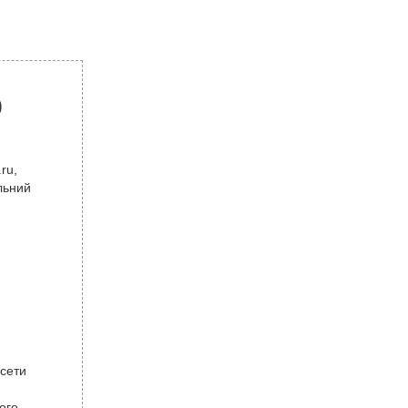
р
ru,
льний
 сети
ого