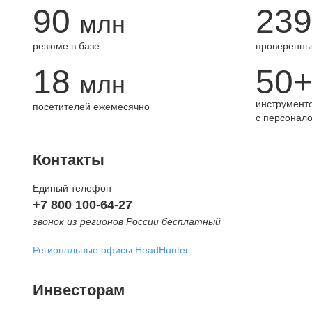
90
239
млн
резюме в базе
проверенны
18
50
млн
инструменто
посетителей ежемесячно
с персонал
Контакты
Единый телефон
+7 800 100-64-27
звонок из регионов России бесплатный
Региональные офисы HeadHunter
Москва
Инвесторам
внутригородская территория